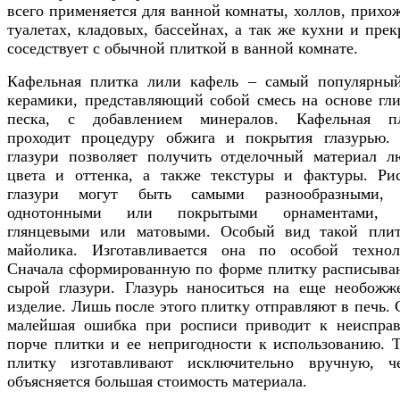
всего применяется для ванной комнаты, холлов, прихож
туалетах, кладовых, бассейнах, а так же кухни и прек
соседствует с обычной плиткой в ванной комнате.
Кафельная плитка лили кафель – самый популярны
керамики, представляющий собой смесь на основе гл
песка, с добавлением минералов. Кафельная п
проходит процедуру обжига и покрытия глазурью.
глазури позволяет получить отделочный материал л
цвета и оттенка, а также текстуры и фактуры. Ри
глазури могут быть самыми разнообразными, 
однотонными или покрытыми орнаментами, 
глянцевыми или матовыми. Особый вид такой пли
майолика. Изготавливается она по особой технол
Сначала сформированную по форме плитку расписыва
сырой глазури. Глазурь наноситься на еще необожж
изделие. Лишь после этого плитку отправляют в печь. 
малейшая ошибка при росписи приводит к неиспра
порче плитки и ее непригодности к использованию. 
плитку изготавливают исключительно вручную, 
объясняется большая стоимость материала.