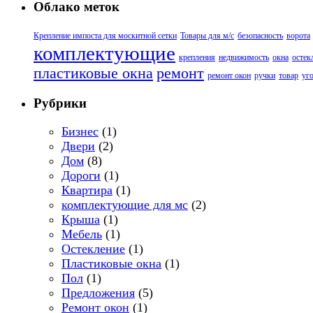
Облако меток
Крепление импоста для москитной сетки
Товары для м/с
безопасность
ворота
комплектующие
крепления
недвижимость
окна
остек
пластиковые окна
ремонт
ремонт окон
ручки
товар
уг
Рубрики
Бизнес
(1)
Двери
(2)
Дом
(8)
Дороги
(1)
Квартира
(1)
комплектующие для мс
(2)
Крыша
(1)
Мебель
(1)
Остекление
(1)
Пластиковые окна
(1)
Пол
(1)
Предложения
(5)
Ремонт окон
(1)