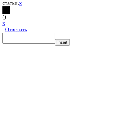
статьи.
x
(
)
x
|
Ответить
Insert